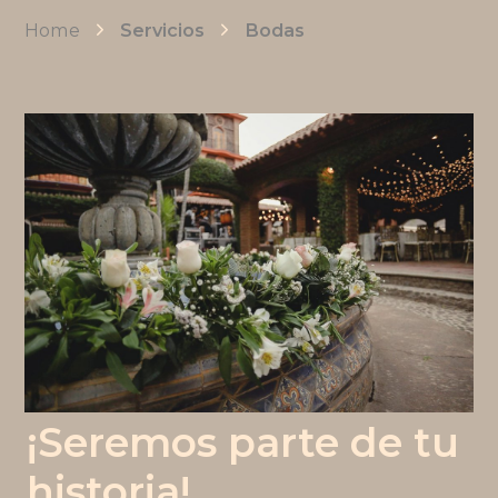
Home
Servicios
Bodas
SABER MÁS
¡Seremos parte de tu
historia!